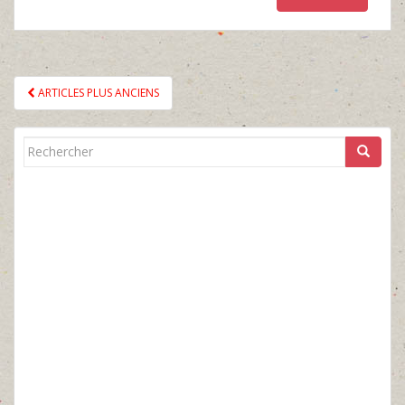
PAGINATION
ARTICLES PLUS ANCIENS
DES
ARTICLES
Rechercher...